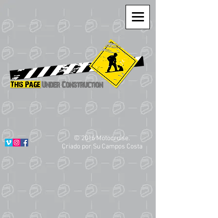
© 2016 Motocruise.
Criado por Su Campos Costa