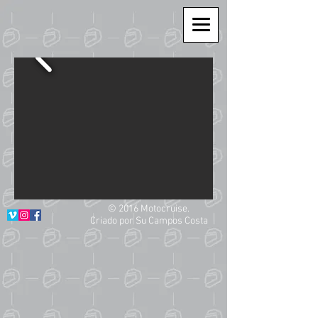
© 2016 Motocruise.
Criado por Su Campos Costa